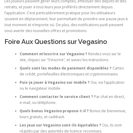
Les joueurs peuvent gérer leurs comptes, effectuer des dépôts et des
retraits, et jouer à tous leurs jeux préférés directement depuis
l’application. C’est particulièrement pratique pour les utilisateurs
souvent en déplacement, leur permettant de prendre une pause jeux à
tout moment et n’importe où. De plus, des notifications push peuvent
vous avertir des nouvelles offres et promotions.
Foire Aux Questions sur Vegasino
Comment m’inscrire sur Vegasino ?
Rendez-vous sur le
site, cliquez sur “S’inscrire”, et suivez les instructions.
Quels sont les modes de paiement disponibles ?
Cartes
de crédit, portefeuilles électroniques et cryptomonnaies.
Puis-je jouer à Vegasino sur mobile ?
Oui, via l’application
ou le navigateur mobile.
Comment contacter le service client ?
Par chat en direct,
e-mail, ou téléphone.
Quels bonus Vegasino propose-t-il ?
Bonus de bienvenue,
tours gratuits, et cashback.
Les jeux sur Vegasino sont-ils équitables ?
Oui, ils sont
régulés par des autorités de licence reconnues.