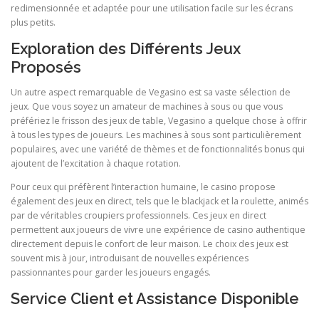
redimensionnée et adaptée pour une utilisation facile sur les écrans
plus petits.
Exploration des Différents Jeux
Proposés
Un autre aspect remarquable de Vegasino est sa vaste sélection de
jeux. Que vous soyez un amateur de machines à sous ou que vous
préfériez le frisson des jeux de table, Vegasino a quelque chose à offrir
à tous les types de joueurs. Les machines à sous sont particulièrement
populaires, avec une variété de thèmes et de fonctionnalités bonus qui
ajoutent de l’excitation à chaque rotation.
Pour ceux qui préfèrent l’interaction humaine, le casino propose
également des jeux en direct, tels que le blackjack et la roulette, animés
par de véritables croupiers professionnels. Ces jeux en direct
permettent aux joueurs de vivre une expérience de casino authentique
directement depuis le confort de leur maison. Le choix des jeux est
souvent mis à jour, introduisant de nouvelles expériences
passionnantes pour garder les joueurs engagés.
Service Client et Assistance Disponible