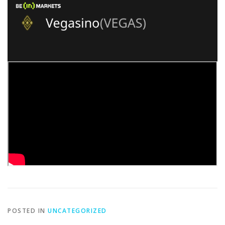
POSTED IN
UNCATEGORIZED