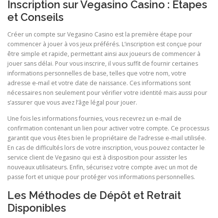
Inscription sur Vegasino Casino : Étapes
et Conseils
Créer un compte sur Vegasino Casino est la première étape pour
commencer à jouer à vos jeux préférés. L’inscription est conçue pour
être simple et rapide, permettant ainsi aux joueurs de commencer à
jouer sans délai. Pour vous inscrire, il vous suffit de fournir certaines
informations personnelles de base, telles que votre nom, votre
adresse e-mail et votre date de naissance. Ces informations sont
nécessaires non seulement pour vérifier votre identité mais aussi pour
s’assurer que vous avez l’âge légal pour jouer.
Une fois les informations fournies, vous recevrez un e-mail de
confirmation contenant un lien pour activer votre compte. Ce processus
garantit que vous êtes bien le propriétaire de l’adresse e-mail utilisée.
En cas de difficultés lors de votre inscription, vous pouvez contacter le
service client de Vegasino qui est à disposition pour assister les
nouveaux utilisateurs. Enfin, sécurisez votre compte avec un mot de
passe fort et unique pour protéger vos informations personnelles.
Les Méthodes de Dépôt et Retrait
Disponibles