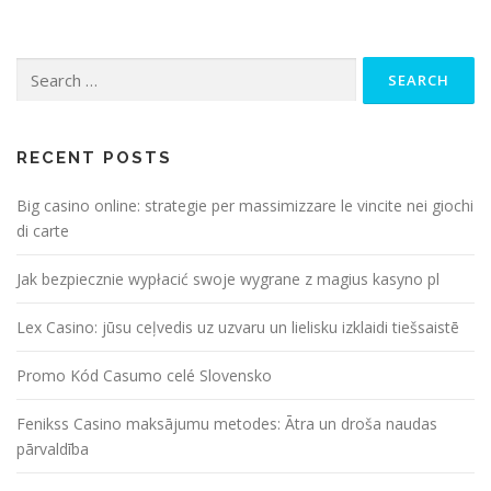
Search
for:
RECENT POSTS
Big casino online: strategie per massimizzare le vincite nei giochi
di carte
Jak bezpiecznie wypłacić swoje wygrane z magius kasyno pl
Lex Casino: jūsu ceļvedis uz uzvaru un lielisku izklaidi tiešsaistē
Promo Kód Casumo celé Slovensko
Fenikss Casino maksājumu metodes: Ātra un droša naudas
pārvaldība