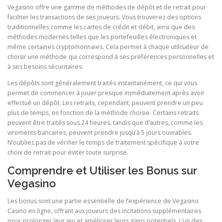
Vegasino offre une gamme de méthodes de dépôt et de retrait pour
faciliter les transactions de ses joueurs. Vous trouverez des options
traditionnelles comme les cartes de crédit et débit, ainsi que des
méthodes modernes telles que les portefeuilles électroniques et
même certaines cryptomonnaies. Cela permet à chaque utilisateur de
choisir une méthode qui correspond à ses préférences personnelles et
à ses besoins sécuritaires.
Les dépôts sont généralement traités instantanément, ce qui vous
permet de commencer à jouer presque immédiatement après avoir
effectué un dépôt. Les retraits, cependant, peuvent prendre un peu
plus de temps, en fonction de la méthode choisie. Certains retraits
peuvent être traités sous 24 heures, tandis que d’autres, comme les
virements bancaires, peuvent prendre jusqu’à 5 jours ouvrables.
N’oubliez pas de vérifier le temps de traitement spécifique à votre
choix de retrait pour éviter toute surprise.
Comprendre et Utiliser les Bonus sur
Vegasino
Les bonus sont une partie essentielle de l’expérience de Vegasino
Casino en ligne, offrant aux joueurs des incitations supplémentaires
pour prolonger leur jeu et améliorer leurs gains potentiels. L’un des