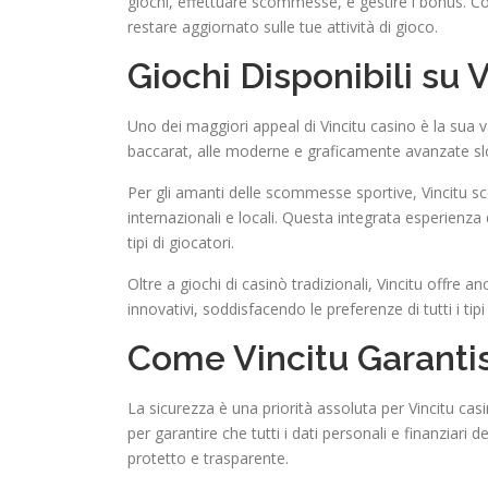
giochi, effettuare scommesse, e gestire i bonus. C
restare aggiornato sulle tue attività di gioco.
Giochi Disponibili su 
Uno dei maggiori appeal di Vincitu casino è la sua 
baccarat, alle moderne e graficamente avanzate slo
Per gli amanti delle scommesse sportive, Vincitu 
internazionali e locali. Questa integrata esperienza 
tipi di giocatori.
Oltre a giochi di casinò tradizionali, Vincitu offre a
innovativi, soddisfacendo le preferenze di tutti i tipi 
Come Vincitu Garantis
La sicurezza è una priorità assoluta per Vincitu casi
per garantire che tutti i dati personali e finanziari
protetto e trasparente.