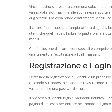
Vincitu casino si presenta come una soluzione comple
vanno dalle slot machine alle scommesse sportive, V
di giocatori. Ma cosa rende esattamente Vincitu cos
Il casinò è rinomato per l’ampia offerta di giochi, l
utenti che quelli fedeli. Inoltre, la piattaforma è ot
mobili.
Con l’inclusione di promozioni speciali e competizio
divertimento e l’eccitazione a livelli massimi.
Registrazione e Login
Effettuare la registrazione su Vincitu è un processo s
cliccando sull’apposita sezione di registrazione. Du
valida email e una password sicura.
Il processo di Vincitu login è parimenti intuitivo. D
pagina di accesso per entrare nel mondo del gioco 