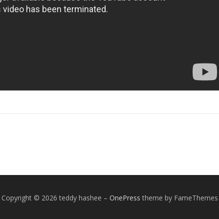
Copyright © 2026 teddy hashee
–
OnePress
theme by FameThemes