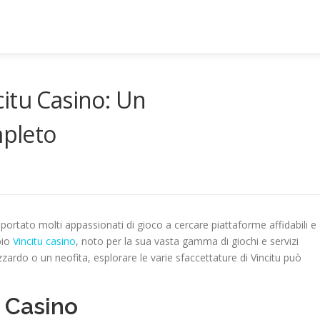
itu Casino: Un
pleto
ha portato molti appassionati di gioco a cercare piattaforme affidabili e
bio
Vincitu casino
, noto per la sua vasta gamma di giochi e servizi
zzardo o un neofita, esplorare le varie sfaccettature di Vincitu può
.
u Casino