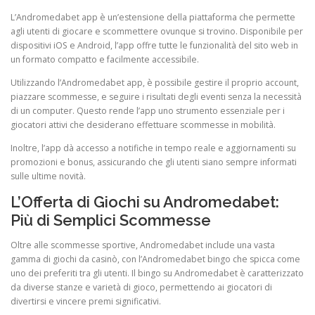
L’Andromedabet app è un’estensione della piattaforma che permette
agli utenti di giocare e scommettere ovunque si trovino. Disponibile per
dispositivi iOS e Android, l’app offre tutte le funzionalità del sito web in
un formato compatto e facilmente accessibile.
Utilizzando l’Andromedabet app, è possibile gestire il proprio account,
piazzare scommesse, e seguire i risultati degli eventi senza la necessità
di un computer. Questo rende l’app uno strumento essenziale per i
giocatori attivi che desiderano effettuare scommesse in mobilità.
Inoltre, l’app dà accesso a notifiche in tempo reale e aggiornamenti su
promozioni e bonus, assicurando che gli utenti siano sempre informati
sulle ultime novità.
L’Offerta di Giochi su Andromedabet:
Più di Semplici Scommesse
Oltre alle scommesse sportive, Andromedabet include una vasta
gamma di giochi da casinò, con l’Andromedabet bingo che spicca come
uno dei preferiti tra gli utenti. Il bingo su Andromedabet è caratterizzato
da diverse stanze e varietà di gioco, permettendo ai giocatori di
divertirsi e vincere premi significativi.