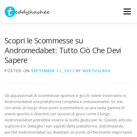
Skip
to
Menu
content
Scopri le Scommesse su
Andromedabet: Tutto Ciò Che Devi
Sapere
POSTED ON
SEPTEMBER 11, 2017
BY
WERTUSLASH
Gli appassionati di scommesse sportive e giochi online troveranno in
Andromedabet una piattaforma completa e entusiasmante. Se stai
cercando un luogo dove poter scommettere su una vasta gamma di
eventi sportivi e divertirti con opzioni di gioco come il bingo,
Andromedabet potrebbe essere la scelta giusta per te. Questo articolo
esplorerà in dettaglio i vari aspetti della piattaforma, sottolineando
perché Andromedabet sia diventato un punto di riferimento importante