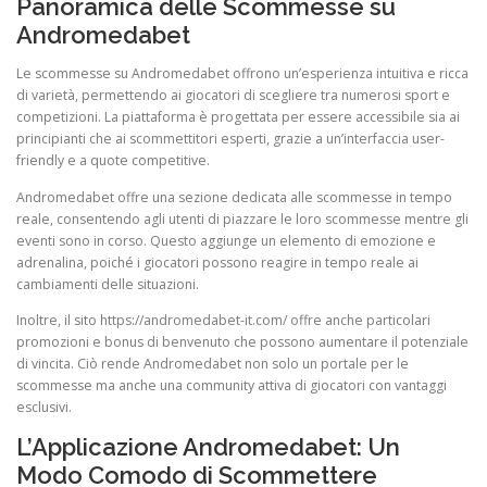
Panoramica delle Scommesse su
Andromedabet
Le scommesse su Andromedabet offrono un’esperienza intuitiva e ricca
di varietà, permettendo ai giocatori di scegliere tra numerosi sport e
competizioni. La piattaforma è progettata per essere accessibile sia ai
principianti che ai scommettitori esperti, grazie a un’interfaccia user-
friendly e a quote competitive.
Andromedabet offre una sezione dedicata alle scommesse in tempo
reale, consentendo agli utenti di piazzare le loro scommesse mentre gli
eventi sono in corso. Questo aggiunge un elemento di emozione e
adrenalina, poiché i giocatori possono reagire in tempo reale ai
cambiamenti delle situazioni.
Inoltre, il sito https://andromedabet-it.com/ offre anche particolari
promozioni e bonus di benvenuto che possono aumentare il potenziale
di vincita. Ciò rende Andromedabet non solo un portale per le
scommesse ma anche una community attiva di giocatori con vantaggi
esclusivi.
L’Applicazione Andromedabet: Un
Modo Comodo di Scommettere