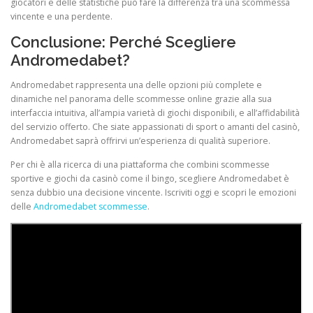
giocatori e delle statistiche può fare la differenza tra una scommessa
vincente e una perdente.
Conclusione: Perché Scegliere
Andromedabet?
Andromedabet rappresenta una delle opzioni più complete e
dinamiche nel panorama delle scommesse online grazie alla sua
interfaccia intuitiva, all’ampia varietà di giochi disponibili, e all’affidabilità
del servizio offerto. Che siate appassionati di sport o amanti del casinò,
Andromedabet saprà offrirvi un’esperienza di qualità superiore.
Per chi è alla ricerca di una piattaforma che combini scommesse
sportive e giochi da casinò come il bingo, scegliere Andromedabet è
senza dubbio una decisione vincente. Iscriviti oggi e scopri le emozioni
delle
Andromedabet scommesse
.