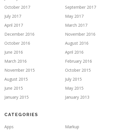
October 2017
September 2017
July 2017
May 2017
April 2017
March 2017
December 2016
November 2016
October 2016
August 2016
June 2016
April 2016
March 2016
February 2016
November 2015
October 2015
August 2015
July 2015
June 2015
May 2015
January 2015
January 2013
CATEGORIES
Apps
Markup