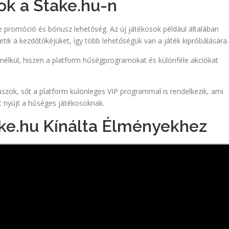
k a Stake.hu-n
e promóció és bónusz lehetőség. Az új játékosok például általában
ik a kezdőtőkéjüket, így több lehetőségük van a játék kipróbálására.
nélkül, hiszen a platform hűségprogramokat és különféle akciókat
uszok, sőt a platform különleges VIP programmal is rendelkezik, ami
t nyújt a hűséges játékosoknak.
ke.hu Kínálta Élményekhez