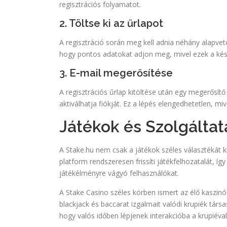
regisztrációs folyamatot.
2. Töltse ki az űrlapot
A regisztráció során meg kell adnia néhány alapvető
hogy pontos adatokat adjon meg, mivel ezek a ké
3. E-mail megerősítése
A regisztrációs űrlap kitöltése után egy megerősítő 
aktiválhatja fiókját. Ez a lépés elengedhetetlen, mi
Játékok és Szolgáltat
A Stake.hu nem csak a játékok széles választékát kí
platform rendszeresen frissíti játékfelhozatalát, í
játékélményre vágyó felhasználókat.
A Stake Casino széles körben ismert az élő kaszinó 
blackjack és baccarat izgalmait valódi krupiék társ
hogy valós időben lépjenek interakcióba a krupiéval