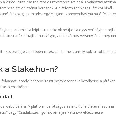
 a kriptovaluta használatra összpontosít. Az ideális választás azokn
szerencsejáték élményt keresnek. A platform több száz játékot kínál,
szinójátékokig, és mindez egy elegáns, könnyen használható felülete
ényben, valamint a kripto tranzakciók nyújtotta egyszerűségben rejlik
im tranzakciókat hajthatnak végre, amit számos versenytársa még n
ű közösség élvezetében is részesülhetnek, amely sokkal többet kíná
k a Stake.hu-n?
s folyamat, amely lehetővé teszi, hogy azonnal elkezdhesse a játékot.
ztráció érdekében:
ldalt
los weboldalára. A platform barátságos és intuitív felületével azonnal
ráció” vagy “Csatlakozás” gomb, amelyre kattintva elkezdheti a