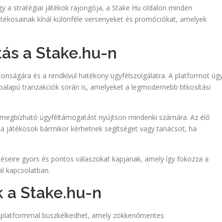
gy a stratégiai játékok rajongója, a Stake Hu oldalon minden
átékosainak kínál különféle versenyeket és promóciókat, amelyek
ás a Stake.hu-n
ztonságára és a rendkívül hatékony ügyfélszolgálatra. A platformot úg
toalapú tranzakciók során is, amelyeket a legmodernebb titkosítási
s megbízható ügyféltámogatást nyújtson mindenki számára. Az élő
a játékosok bármikor kérhetnek segítséget vagy tanácsot, ha
déseire gyors és pontos válaszokat kapjanak, amely így fokozza a
l kapcsolatban.
k a Stake.hu-n
iós platformmal büszkélkedhet, amely zökkenőmentes