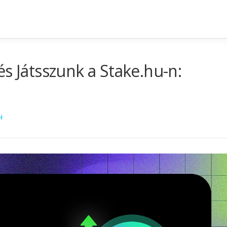
s Játsszunk a Stake.hu-n:
H