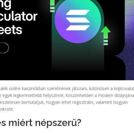
kik online kaszinókban szeretnének játszani, különösen a kriptovalu
az egyik legkeresettebb helyszínné, köszönhetően a modern dizájnján
részletesen bemutatjuk, hogyan lehet regisztrálni, valamint hogyan
nkcióit.
és miért népszerű?