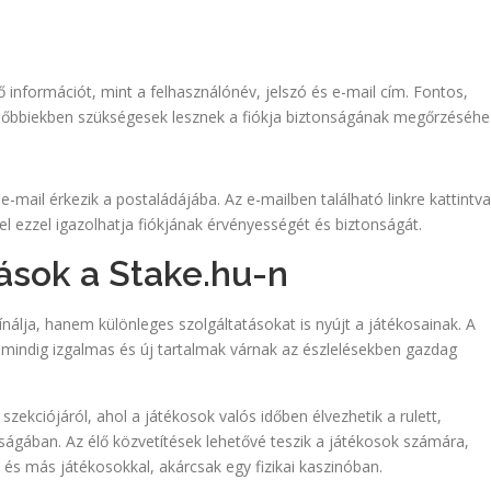
 információt, mint a felhasználónév, jelszó és e-mail cím. Fontos,
sőbbiekben szükségesek lesznek a fiókja biztonságának megőrzéséhe
e-mail érkezik a postaládájába. Az e-mailben található linkre kattintva
vel ezzel igazolhatja fiókjának érvényességét és biztonságát.
ások a Stake.hu-n
nálja, hanem különleges szolgáltatásokat is nyújt a játékosainak. A
gy mindig izgalmas és új tartalmak várnak az észlelésekben gazdag
szekciójáról, ahol a játékosok valós időben élvezhetik a rulett,
aságában. Az élő közvetítések lehetővé teszik a játékosok számára,
 és más játékosokkal, akárcsak egy fizikai kaszinóban.