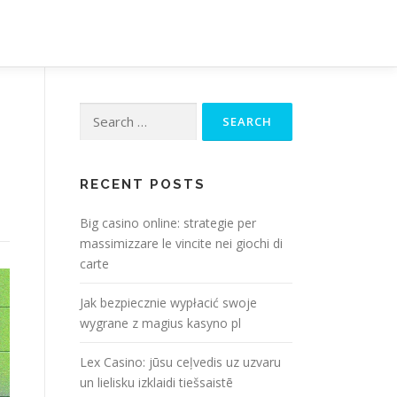
Search
for:
RECENT POSTS
Big casino online: strategie per
massimizzare le vincite nei giochi di
carte
Jak bezpiecznie wypłacić swoje
wygrane z magius kasyno pl
Lex Casino: jūsu ceļvedis uz uzvaru
un lielisku izklaidi tiešsaistē